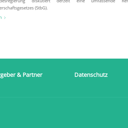
esregierung diskutiert derzeit eine umfassende R
erschaftsgesetzes (StbG).
n
geber & Partner
Datenschutz