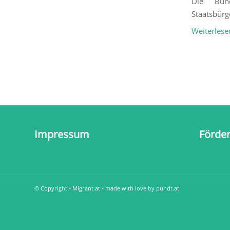
Die Bund
Staatsbürg
Weiterlese
Impressum
Förder
© Copyright - Migrant.at - made with love by
pundt.at