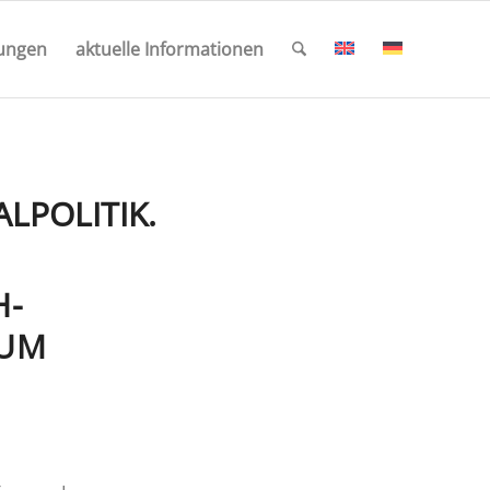
tungen
aktuelle Informationen
LPOLITIK.
H­
 UM