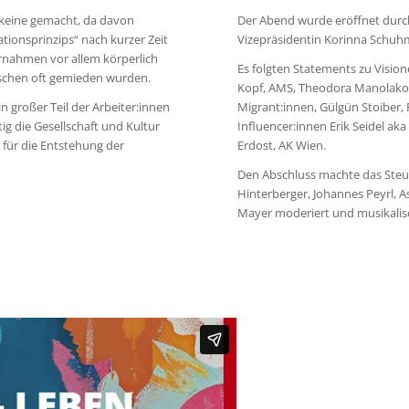
keine gemacht, da davon
Der Abend wurde eröffnet durc
ionsprinzips“ nach kurzer Zeit
Vizepräsidentin Korinna Schuh
ernahmen vor allem körperlich
Es folgten Statements zu Vision
ischen oft gemieden wurden.
Kopf, AMS, Theodora Manolakos
 großer Teil der Arbeiter:innen
Migrant:innen, Gülgün Stoiber, 
tig die Gesellschaft und Kultur
Influencer:innen Erik Seidel ak
d für die Entstehung der
Erdost, AK Wien.
Den Abschluss machte das Steue
Hinterberger, Johannes Peyrl, 
Mayer moderiert und musikalisc