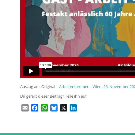
Auszug aus Original –
Arbeiterkammer – Wien, 26. November 20
Dir gefällt dieser Beitrag? Teile ihn auf
Email
Facebook
WhatsApp
Bluesky
X
LinkedIn