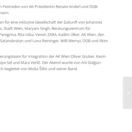
h Festreden von AK-Präsidentin Renate Anderl und ÖGB-
mann.
en für eine inklusive Gesellschaft der Zukunft von Johannes
, Stadt Wien, Maryam Singh, Beratungszentrum für
Peregrina, Rita Isiba, Verein ZARA, Kadim Ülker, AK Wien, den
a Satansbratan und Luna Reininger, Willi Mernyi, ÖGB und Ilkim
rungsteam für Integration der AK Wien Oliver Gruber, Kevin
Asiye Sel und Mara Verlič. Der Abend wurde von Ani Gülgün-
h begleitet von Moša Šišic und seiner Band.
Zu
si