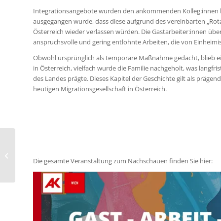
Integrationsangebote wurden den ankommenden Kolleg:innen 
ausgegangen wurde, dass diese aufgrund des vereinbarten „Rotat
Österreich wieder verlassen würden. Die Gastarbeiter:innen üb
anspruchsvolle und gering entlohnte Arbeiten, die von Einheim
Obwohl ursprünglich als temporäre Maßnahme gedacht, blieb ein
in Österreich, vielfach wurde die Familie nachgeholt, was langfris
des Landes prägte. Dieses Kapitel der Geschichte gilt als prägen
heutigen Migrationsgesellschaft in Österreich.
Summary | Professional Integration
HUB Stakeholder Meeting |
Die gesamte Veranstaltung zum Nachschauen finden Sie hier:
November 6, 2024...