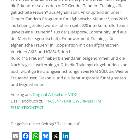
die Erkenntnisse aus den VIDC-Gender-Tandem-Trainings für
geflüchtete Frauen* aus Afghanistan. Anknüpfend an unser
Gender-Tandem-Programm für afghanische Männer*, das 2016
ins Leben gerufen wurde, führen seit 2020 interkulturelle Teams
(jeweils eine Trainerin* aus der (Diaspora-)Community und aus
der Mehrheitsgesellschaft), Empowerment-Trainings für
afghanische Frauen* in Kooperation mit den afghanischen
Vereinen AKIS und IGASUS durch.
Rund 115 Frauen* haben bisher daran teilgenommen und die
Nachfrage ist weiterhin groß. In die Trainings eingebunden sind
auch wichtige Beratungseinrichtungen wie FEM SÜD, die Wiener
Frauenhäuser, Diakonie und die Beratungsstelle für Migranten
und Migrantinnen.
Auszug aus
Original-Artikel der VIDC
Das Handbuch zu
FRAUEN*- EMPOWERMENT IM
FLUCHTKONTEXT
Dir gefällt dieser Beitrag? Teile ihn auf
Email
Facebook
WhatsApp
Bluesky
X
LinkedIn