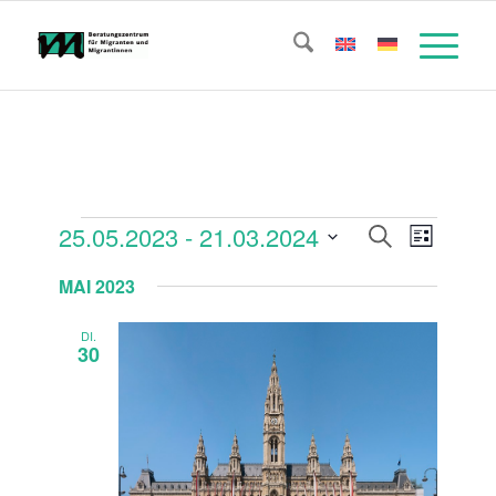
Veranstaltungen
Veransta
Verans
25.05.2023
 - 
21.03.2024
Suche
Liste
Ansicht
Suche
Datum
Naviga
MAI 2023
wählen.
und
Ansichte
DI.
30
Navigati