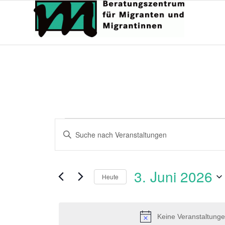
Veranstaltungen
Veranstaltungen
Bitte
Suche
für
Schlüsselwort
und
eingeben.
3.
Suche
Ansichten,
3. Juni 2026
nach
Juni
Heute
Navigation
Veranstaltungen
Datum
Schlüsselwort.
2026
wählen.
Keine Veranstaltunge