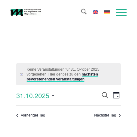
Veranstaltungen
Keine Veranstaltungen für 31. Oktober 2025
für
vorgesehen. Hier geht es zu den
nächsten
Hinweis
bevorstehenden Veranstaltungen
.
31.
Veransta
Verans
31.10.2025
Suche
Oktober
Tag
Ansicht
Suche
Datum
Naviga
2025
wählen.
und
Vorheriger Tag
Nächster Tag
Ansichte
Navigati