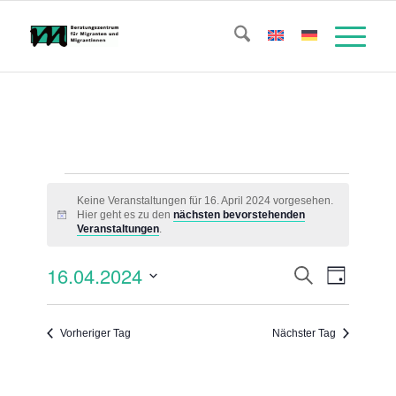
Veranstaltungen
Keine Veranstaltungen für 16. April 2024 vorgesehen.
für
Hier geht es zu den
nächsten bevorstehenden
Hinweis
Veranstaltungen
.
16.
Veransta
Verans
16.04.2024
Suche
April
Tag
Ansicht
Suche
Datum
Naviga
2024
wählen.
und
Vorheriger Tag
Nächster Tag
Ansichte
Navigati