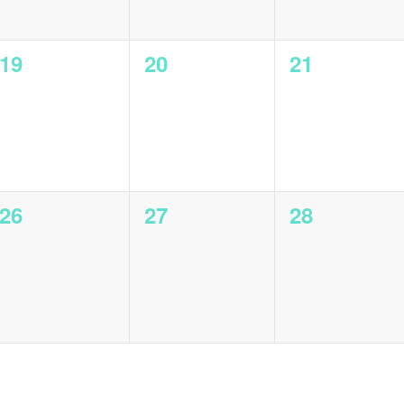
0
0
0
19
20
21
en,
Veranstaltungen,
Veranstaltungen,
Veranstalt
0
0
0
26
27
28
,
Veranstaltungen,
Veranstaltungen,
Veranstalt