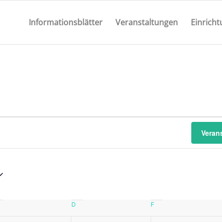
Informationsblätter
Veranstaltungen
Einrich
Veran
ittwoch
D
Donnerstag
F
Freitag