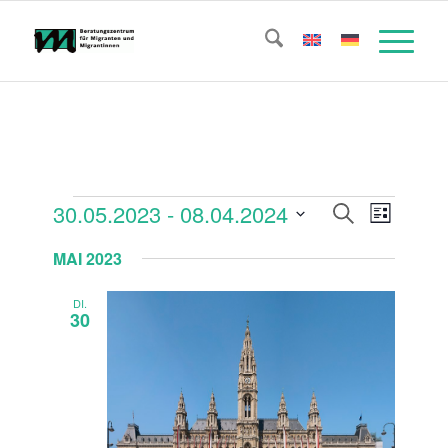
Veranstaltungen
Veransta
Verans
30.05.2023
 - 
08.04.2024
Suche
Liste
Ansicht
Suche
Datum
Naviga
MAI 2023
wählen.
und
Ansichte
DI.
30
Navigati