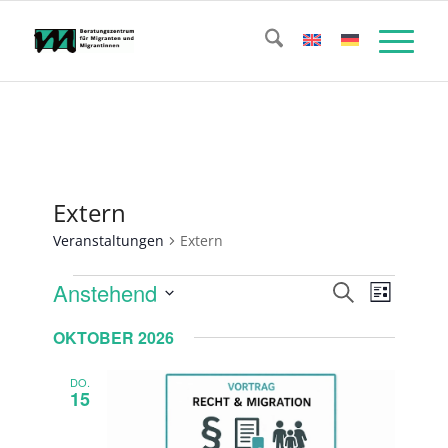
Extern
Veranstaltungen
Extern
Veranstaltungen
Veransta
Verans
Anstehend
Suche
Liste
Ansicht
Suche
Datum
Naviga
OKTOBER 2026
wählen.
und
Ansichte
DO.
15
Navigati